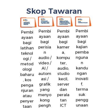
Skop Tawaran
Pembi
Pembi
Pembi
Pembi
ayaan
ayaan
ayaan
ayaan
bagi
bagi
bagi
bagi
kajian
perisia
kamer
latihan
pemba
n
a,
teknol
nguna
audio /
kompu
ogi /
n
video /
ter,
metod
kandu
AI /
audio,
ologi
ngan
autom
studio
baharu
inovati
asi /
kecil,
, kos
f,
grafik
server
penga
terma
yang
dan
njuran
suk
menyo
perala
atau
pengg
kong
tan
penyer
unaan
pengh
ICT
taan